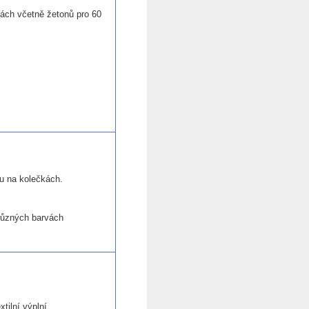
kách včetně žetonů pro 60
u na kolečkách.
různých barvách
xtilní výplní.