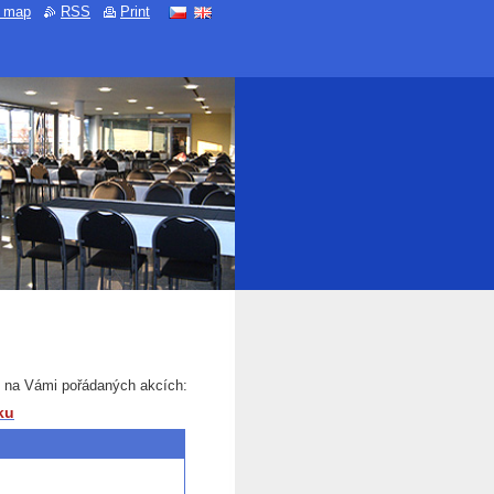
e map
RSS
Print
u na Vámi pořádaných akcích:
ku