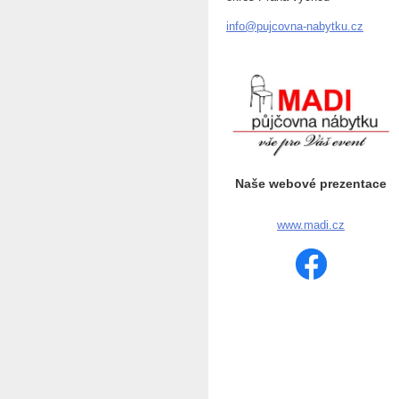
info@puj
covna-na
bytku.cz
Naše webové prezentace
www.madi.cz