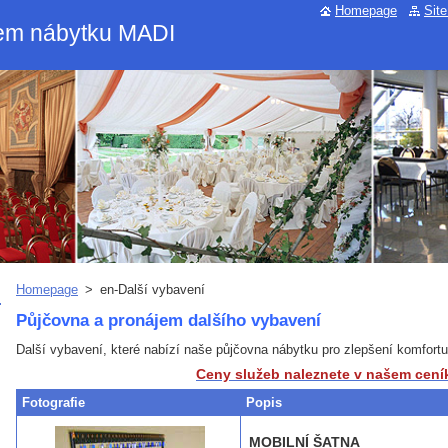
Homepage
Sit
jem nábytku MADI
Homepage
>
en-Další vybavení
Půjčovna a pronájem dalšího vybavení
Další vybavení, které nabízí naše půjčovna nábytku pro zlepšení komfort
Ceny služeb naleznete v našem cení
Fotografie
Popis
MOBILNÍ ŠATNA