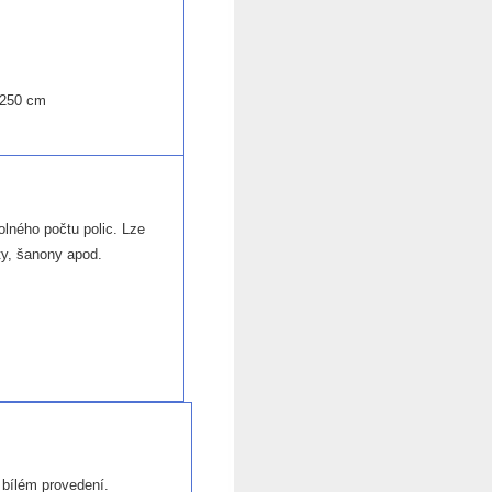
 250 cm
olného počtu polic. Lze
ty, šanony apod.
bílém provedení.