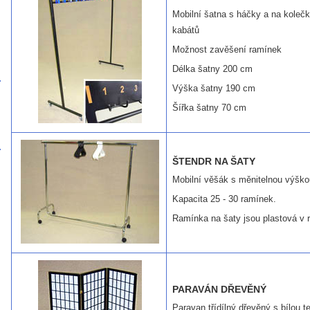
Mobilní šatna s háčky a na koleč
kabátů
Možnost zavěšení ramínek
Délka šatny 200 cm
Výška šatny 190 cm
Šířka šatny 70 cm
ŠTENDR NA ŠATY
Mobilní věšák s měnitelnou výško
Kapacita 25 - 30 ramínek.
Ramínka na šaty jsou plastová v 
PARAVÁN DŘEVĚNÝ
Paravan třídílný dřevěný s bílou te