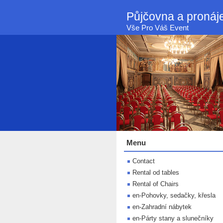
Půjčovna a proná
Vše Pro Váš Event
Menu
Contact
Rental od tables
Rental of Chairs
en-Pohovky, sedačky, křesla
en-Zahradní nábytek
en-Párty stany a slunečníky