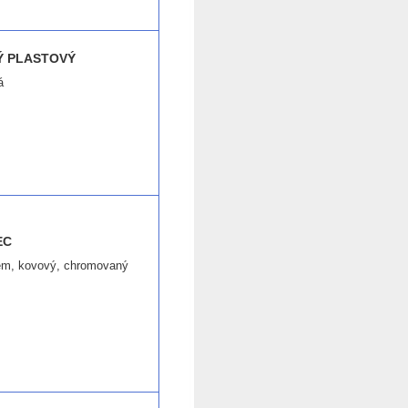
Ý PLASTOVÝ
á
EC
m, kovový, chromovaný