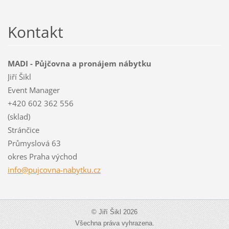
Kontakt
MADI - Půjčovna a pronájem nábytku
Jiří Šikl
Event Manager
+420 602 362 556
(sklad)
Stránčice
Průmyslová 63
okres Praha východ
info@puj
covna-na
bytku.cz
© Jiří Šikl 2026
Všechna práva vyhrazena.