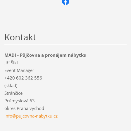
Kontakt
MADI - Půjčovna a pronájem nábytku
Jiří Šikl
Event Manager
+420 602 362 556
(sklad)
Stránčice
Průmyslová 63
okres Praha východ
info@puj
covna-na
bytku.cz