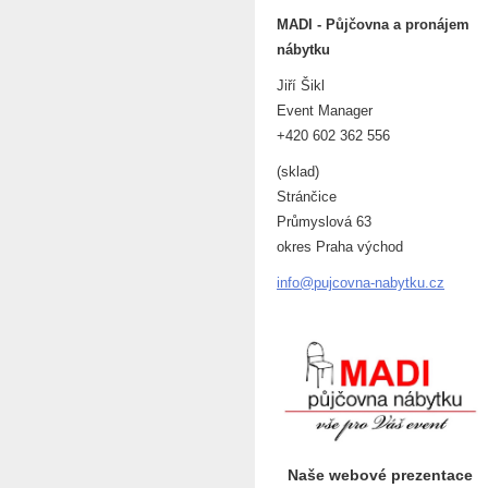
MADI - Půjčovna a pronájem
nábytku
Jiří Šikl
Event Manager
+420 602 362 556
(sklad)
Stránčice
Průmyslová 63
okres Praha východ
info@puj
covna-na
bytku.cz
Naše webové prezentace