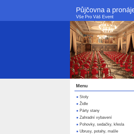
Půjčovna a proná
Vše Pro Váš Event
Menu
Stoly
Židle
Párty stany
Zahradní vybavení
Pohovky, sedačky, křesla
Ubrusy, potahy, mašle