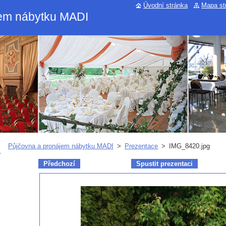
Úvodní stránka
Mapa st
jem nábytku MADI
Půjčovna a pronájem nábytku MADI
>
Prezentace
>
IMG_8420.jpg
Předchozí
Spustit prezentaci