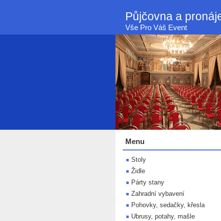
Půjčovna a proná
Vše Pro Váš Event
Menu
Stoly
Židle
Párty stany
Zahradní vybavení
Pohovky, sedačky, křesla
Ubrusy, potahy, mašle