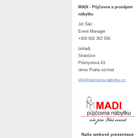
MADI - Půjčovna a pronájem
nábytku
Jiří Šikl
Event Manager
+420 602 362 556
(sklad)
Stránčice
Průmyslová 63
okres Praha východ
info@puj
covna-na
bytku.cz
Naše webové prezentace