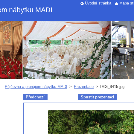
Úvodní stránka
Mapa st
jem nábytku MADI
Půjčovna a pronájem nábytku MADI
>
Prezentace
>
IMG_8415.jpg
Předchozí
Spustit prezentaci