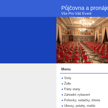
Půjčovna a proná
Vše Pro Váš Event
Menu
Stoly
Židle
Párty stany
Zahradní vybavení
Pohovky, sedačky, křesla
Ubrusy, potahy, mašle