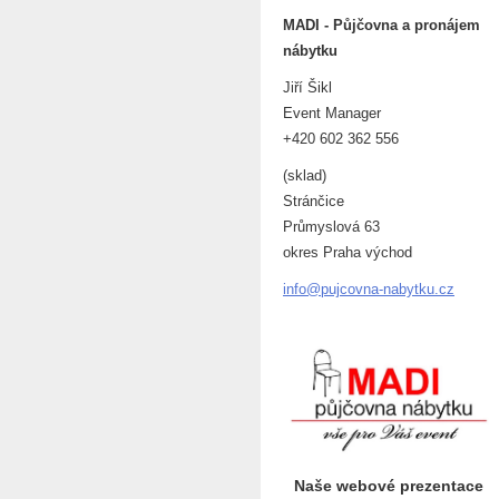
MADI - Půjčovna a pronájem
nábytku
Jiří Šikl
Event Manager
+420 602 362 556
(sklad)
Stránčice
Průmyslová 63
okres Praha východ
info@puj
covna-na
bytku.cz
Naše webové prezentace