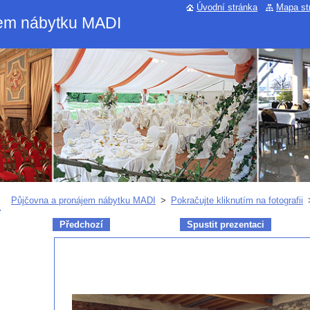
Úvodní stránka
Mapa st
jem nábytku MADI
Půjčovna a pronájem nábytku MADI
>
Pokračujte kliknutím na fotografii
Předchozí
Spustit prezentaci