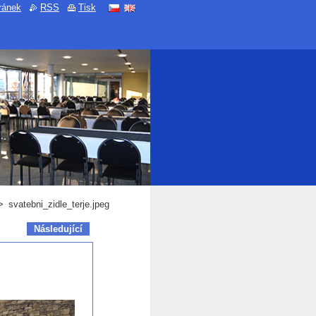
ránek
RSS
Tisk
>
svatebni_zidle_terje.jpeg
Následující