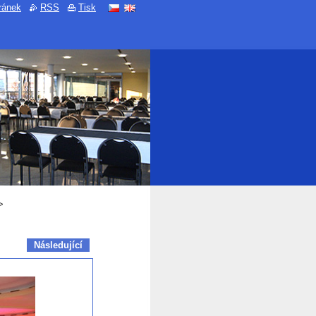
ránek
RSS
Tisk
>
Následující