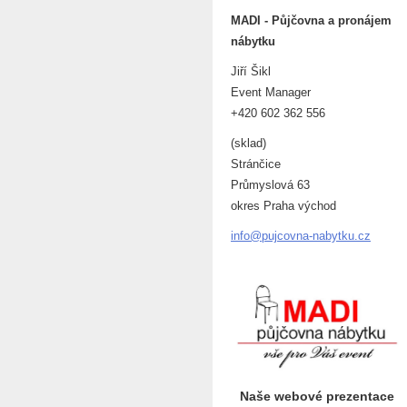
MADI - Půjčovna a pronájem
nábytku
Jiří Šikl
Event Manager
+420 602 362 556
(sklad)
Stránčice
Průmyslová 63
okres Praha východ
info@puj
covna-na
bytku.cz
Naše webové prezentace