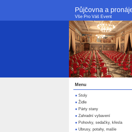
Půjčovna a proná
Vše Pro Váš Event
Menu
Stoly
Židle
Párty stany
Zahradní vybavení
Pohovky, sedačky, křesla
Ubrusy, potahy, mašle