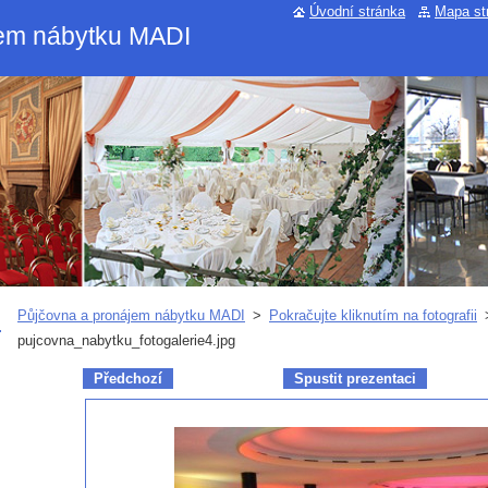
Úvodní stránka
Mapa st
jem nábytku MADI
Půjčovna a pronájem nábytku MADI
>
Pokračujte kliknutím na fotografii
pujcovna_nabytku_fotogalerie4.jpg
Předchozí
Spustit prezentaci