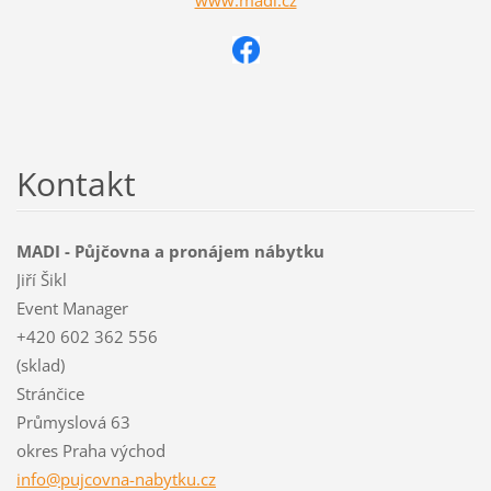
Kontakt
MADI - Půjčovna a pronájem nábytku
Jiří Šikl
Event Manager
+420 602 362 556
(sklad)
Stránčice
Průmyslová 63
okres Praha východ
info@puj
covna-na
bytku.cz