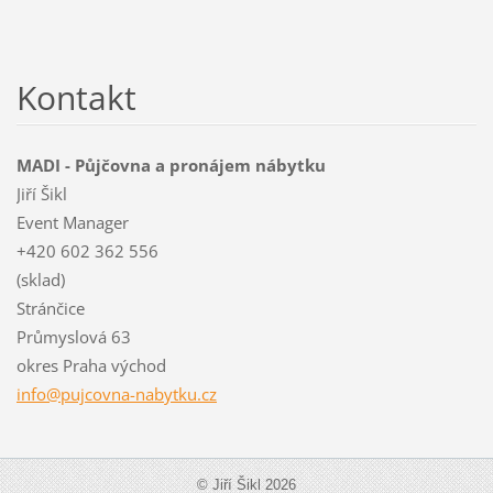
Kontakt
MADI - Půjčovna a pronájem nábytku
Jiří Šikl
Event Manager
+420 602 362 556
(sklad)
Stránčice
Průmyslová 63
okres Praha východ
info@puj
covna-na
bytku.cz
© Jiří Šikl 2026